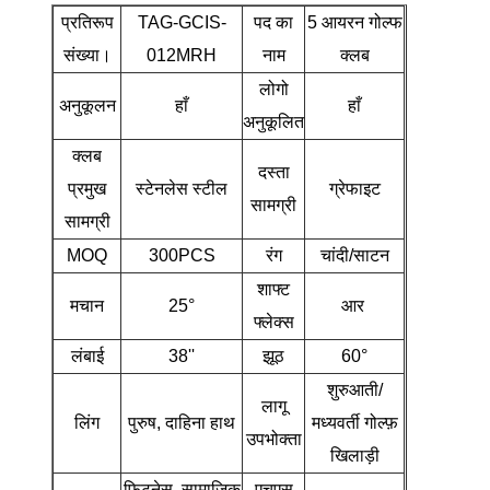
प्रतिरूप
TAG-GCIS-
पद का
5 आयरन गोल्फ
संख्या।
012MRH
नाम
क्लब
लोगो
अनुकूलन
हाँ
हाँ
अनुकूलित
क्लब
दस्ता
प्रमुख
स्टेनलेस स्टील
ग्रेफाइट
सामग्री
सामग्री
MOQ
300PCS
रंग
चांदी/साटन
शाफ्ट
मचान
25°
आर
फ्लेक्स
लंबाई
38''
झूठ
60°
शुरुआती/
लागू
लिंग
पुरुष, दाहिना हाथ
मध्यवर्ती गोल्फ़
उपभोक्ता
खिलाड़ी
फिटनेस, सामाजिक
एचएस