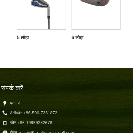
5 लोहा
6 लोहा
संपर्क करें
पता: नं।
टेलीफोन:
+86-596-7361872
फ़ोन:
+86-19959282676
ईमेल:
jecin@the-albatross-golf.com