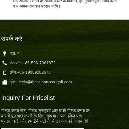
लिए आपका स्वागत है! आपके विचार के विपरीत, हम गुणवत्तापूर्ण उत्पाद के साथ
एक व्यापक समाधान प्रदान करेंगे।
संपर्क करें
पता: नं।
टेलीफोन:
+86-596-7361872
फ़ोन:
+86-19959282676
ईमेल:
jecin@the-albatross-golf.com
Inquiry For Pricelist
गोल्फ क्लब सेट, गोल्फ ड्राइवर और पार्क गोल्फ क्लब के
बारे में पूछताछ करने के लिए, कृपया अपना ईमेल पता
प्रदान करें, और हम 24 घंटों के भीतर आपको जवाब देंगे।