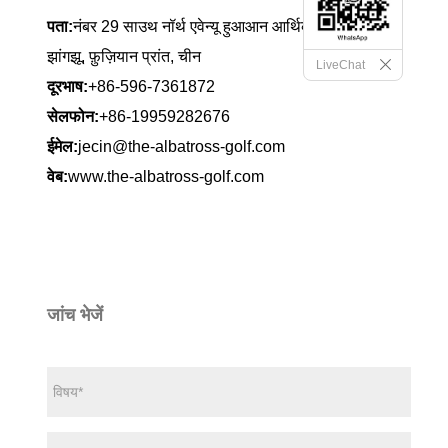
पता:
नंबर 29 साउथ नॉर्थ एवेन्यू हुआआन आर्थिक विकास क्षेत्र,
झांगझू, फ़ुज़ियान प्रांत, चीन
LiveChat
दूरभाष:
+86-596-7361872
सेलफोन:
+86-19959282676
ईमेल:
jecin@the-albatross-golf.com
वेब:
www.the-albatross-golf.com
जांच भेजें