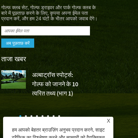
गोल्फ क्लब सेट, गोल्फ ड्राइवर और पार्क गोल्फ क्लब के
बारे में पूछताछ करने के लिए, कृपया अपना ईमेल पता
प्रदान करें, और हम 24 घंटों के भीतर आपको जवाब देंगे।
ताजा खबर
अल्बाट्रॉस स्पोर्ट्स:
वॉल्वो चाइना 
गोल्फ को जानने के 10
वू एशुन की ज
,
त्वरित तथ्य (भाग 1)
लिए अल्बाट्रॉस स्पोर्ट्स चीय
क
X
हम आपको बेहतर ब्राउज़िंग अनुभव प्रदान करने, साइट
ट्रैफ़िक का विश्लेषण करने और सामग्री को वैयक्तिकृत