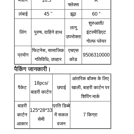
मचान
10.5 °
R
फ्लेक्स
लंबाई
45 ''
झूठ
60 °
शुरुआती/
लागू
लिंग
पुरुष, दाहिने हाथ
इंटरमीडिएट
उपभोक्ता
गोल्फ प्लेयर
फिटनेस, सामाजिक
एचएस
प्रयोग
9506310000
गतिविधि, उपहार
कोड
पैकिंग जानकारी।
आंतरिक बॉक्स के लिए
18pcs/
पैकेट
छपाई
खाली, बाहरी कार्टन पर
बाहरी कार्टन
शिपिंग मार्क
बाहरी
प्रति डिब्बे
125*28*33
कार्टन
में सकल
7 किग्रा
सेमी
आकार
वजन