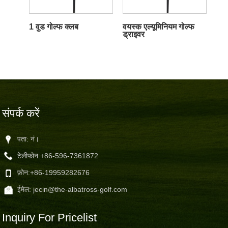
1 वुड गोल्फ क्लब
वयस्क एल्यूमिनियम गोल्फ
ड्राइवर
संपर्क करें
पता: नं।
टेलीफोन:
+86-596-7361872
फ़ोन:
+86-19959282676
ईमेल:
jecin@the-albatross-golf.com
Inquiry For Pricelist