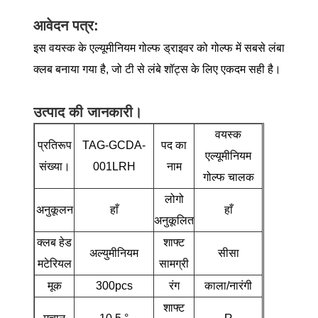
आवेदन पत्र:
इस वयस्क के एल्यूमीनियम गोल्फ ड्राइवर को गोल्फ में सबसे लंबा
क्लब बनाया गया है, जो टी से लंबे शॉट्स के लिए एकदम सही है।
उत्पाद की जानकारी।
वयस्क
प्रतिरूप
TAG-GCDA-
पद का
एल्यूमीनियम
संख्या।
001LRH
नाम
गोल्फ चालक
लोगो
अनुकूलन
हाँ
हाँ
अनुकूलित
क्लब हेड
शाफ्ट
अल्युमीनियम
सीसा
मटेरियल
सामग्री
मूक
300pcs
रंग
काला/नारंगी
शाफ्ट