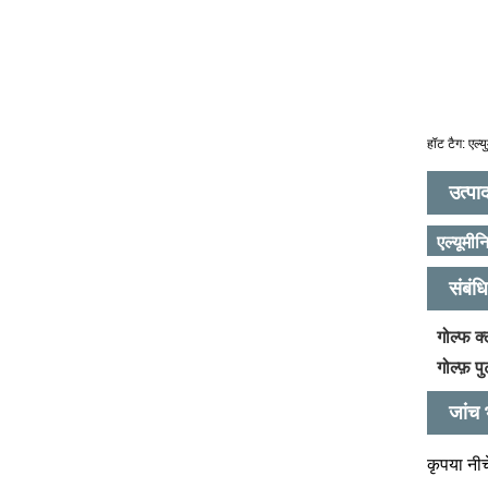
हॉट टैग: एल्य
उत्पा
एल्यूमीन
संबंध
गोल्फ क
गोल्फ़ पु
जांच भ
कृपया नीच