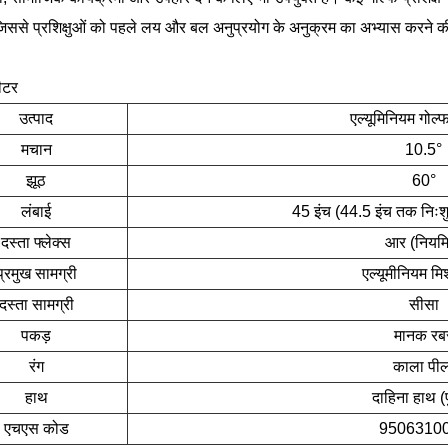
 जिससे प्रशिक्षुओं को पहले लय और बल अनुप्रयोग के अनुक्रम का अभ्यास करने 
ीटर
उत्पाद
एल्यूमिनियम गोल्
मचान
10.5°
झूठ
60°
लंबाई
45 इंच (44.5 इंच तक निःश
दस्ता फ्लेक्स
आर (नियम
प्रमुख सामग्री
एल्यूमीनियम मिश
दस्ता सामग्री
सीसा
पकड़
मानक रब
रंग
काला पील
हाथ
दाहिना हाथ (प
एचएस कोड
9506310