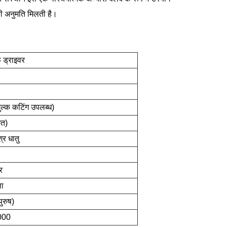
की अनुमति मिलती है।
फ ड्राइवर
ुल्क कटिंग उपलब्ध)
ित)
्र धातु
र
ा
ुरुष)
000