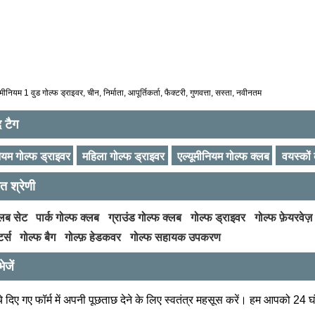
ुमीनियम 1 वुड गोल्फ ड्राइवर, चीन, निर्माता, आपूर्तिकर्ता, फैक्टरी, गुणवत्ता, सस्ता, नवीनतम
द टैग
ियम गोल्फ ड्राइवर
महिला गोल्फ ड्राइवर
एल्यूमीनियम गोल्फ क्लब
वयस्कों
ित श्रेणी
्लब सेट
पार्क गोल्फ क्लब
ग्राउंड गोल्फ क्लब
गोल्फ ड्राइवर
गोल्फ फ़ेयरवेज़
टर्स
गोल्फ बैग
गोल्फ़ हेडकवर
गोल्फ सहायक उपकरण
ेजें
े दिए गए फॉर्म में अपनी पूछताछ देने के लिए स्वतंत्र महसूस करें। हम आपको 24 घंटो