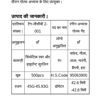
दौरान गोल्फ अभ्यास के लिए उपयुक्त।
उत्पाद की जानकारी।
प्रतिरूप
टैग-जीसीबी 2-
रंगीन अभ्यास
पद का नाम
संख्या।
001
गोल्फ गेंद
लोगो
अनुकूलन
हाँ
हाँ
अनुकूलित
सफेद, नीला,
सिंथेटिक रबर और
सामग्री
रंग
लाल, नारंगी,
ड्यूपॉन्ट सुरलिन
बैंगनी, हरा
मूक
500pcs
H.S.Code
95063900
42.6 मिमी
वज़न
45G-45.93G
डोमेटर
-42.8 मिमी