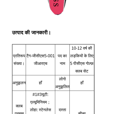
उत्पाद की जानकारी।
10-12 वर्ष की
प्रतिरूप
टैग-जीसीएस5-001
पद का
लड़कियों के लिए
संख्या।
जीआरएच
नाम
5 पीसीएस गोल्फ़
क्लब सेट
लोगो
अनुकूलन
हाँ
हाँ
अनुकूलित
#1#3यूटी:
एल्यूमिनियम；
क्लब
लोहा: स्टेनलेस
दस्ता
प्रमुख
सीसा