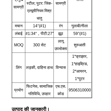
स्टील; पुटर: जिंक-
सामग्री
सामग्री
एल्यूमीनियम मिश्र
धातु
मचान
14°(#1)
रंग
गुलाबी/नीला
लंबाई
#1:34“，पीटी:27”
झूठ
59°(#1)
लागू
MOQ
300 सेट
शुरुआती
उपभोक्ता
1*ड्राइवर,
1*हाइब्रिड,
लिंग
लड़की, दाहिना हाथ
विन्यास
2*आयरन,
1*पुटर
फिटनेस, सामाजिक
एच.एस.
प्रयोग
9506310000
गतिविधि, उपहार
कोड
उत्पाद की जानकारी।