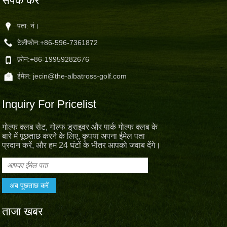
संपर्क करें
पता: नं।
टेलीफोन:
+86-596-7361872
फ़ोन:
+86-19959282676
ईमेल:
jecin@the-albatross-golf.com
Inquiry For Pricelist
गोल्फ क्लब सेट, गोल्फ ड्राइवर और पार्क गोल्फ क्लब के
बारे में पूछताछ करने के लिए, कृपया अपना ईमेल पता
प्रदान करें, और हम 24 घंटों के भीतर आपको जवाब देंगे।
ताजा खबर