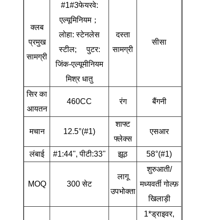
#1#3फेयरवे:
एल्यूमिनियम；
क्लब
लोहा: स्टेनलेस
दस्ता
प्रमुख
सीसा
स्टील; पुटर:
सामग्री
सामग्री
जिंक-एल्यूमीनियम
मिश्र धातु
सिर का
460CC
रंग
बैंगनी
आयतन
शाफ्ट
मचान
12.5°(#1)
एसआर
फ्लेक्स
लंबाई
#1:44'', पीटी:33''
झूठ
58°(#1)
शुरुआती/
लागू
MOQ
300 सेट
मध्यवर्ती गोल्फ़
उपभोक्ता
खिलाड़ी
1*ड्राइवर,