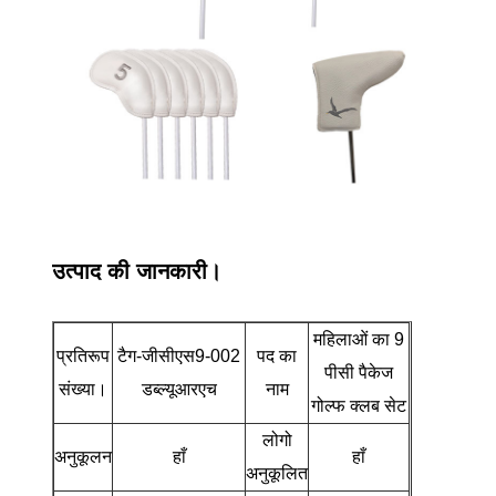
उत्पाद की जानकारी।
महिलाओं का 9
प्रतिरूप
टैग-जीसीएस9-002
पद का
पीसी पैकेज
संख्या।
डब्ल्यूआरएच
नाम
गोल्फ क्लब सेट
लोगो
अनुकूलन
हाँ
हाँ
अनुकूलित