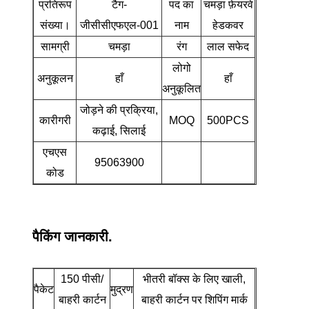
प्रतिरूप
टैग-
पद का
चमड़ा फ़ेयरवे
संख्या।
जीसीसीएफएल-001
नाम
हेडकवर
सामग्री
चमड़ा
रंग
लाल सफेद
लोगो
अनुकूलन
हाँ
हाँ
अनुकूलित
जोड़ने की प्रक्रिया,
कारीगरी
MOQ
500PCS
कढ़ाई, सिलाई
एचएस
95063900
कोड
पैकिंग जानकारी.
150 पीसी/
भीतरी बॉक्स के लिए खाली,
पैकेट
मुद्रण
बाहरी कार्टन
बाहरी कार्टन पर शिपिंग मार्क