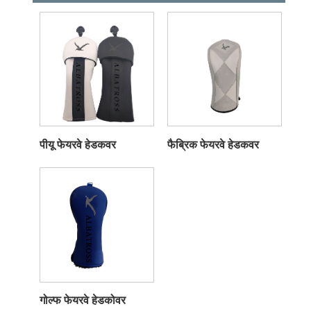
पीयू फेयरवे हेडकवर
फैब्रिक फेयरवे हेडकवर
गोल्फ फेयरवे हेडकोवर