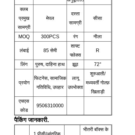
क्लब
दस्ता
प्रमुख
मेपल
सीसा
सामग्री
सामग्री
MOQ
300PCS
रंग
नीला
शाफ्ट
लंबाई
85 सेमी
R
फ्लेक्स
लिंग
पुरुष, दाहिना हाथ
झूठ
72°
शुरुआती/
फिटनेस, सामाजिक
लागू
प्रयोग
मध्यवर्ती गोल्फ़
गतिविधि, उपहार
उपभोक्ता
खिलाड़ी
एचएस
9506310000
कोड
पैकिंग जानकारी.
भीतरी बॉक्स के
1 पीसी/आंतरिक