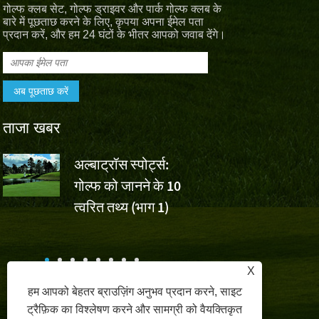
गोल्फ क्लब सेट, गोल्फ ड्राइवर और पार्क गोल्फ क्लब के
बारे में पूछताछ करने के लिए, कृपया अपना ईमेल पता
प्रदान करें, और हम 24 घंटों के भीतर आपको जवाब देंगे।
ताजा खबर
अल्बाट्रॉस स्पोर्ट्स:
वॉल्वो चाइना 
गोल्फ को जानने के 10
वू एशुन की ज
,
त्वरित तथ्य (भाग 1)
लिए अल्बाट्रॉस स्पोर्ट्स चीय
क
X
हम आपको बेहतर ब्राउज़िंग अनुभव प्रदान करने, साइट
ट्रैफ़िक का विश्लेषण करने और सामग्री को वैयक्तिकृत