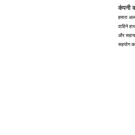
कंपनी 
हमारा अल्
दाहिने हा
और सहायक 
सहयोग करत