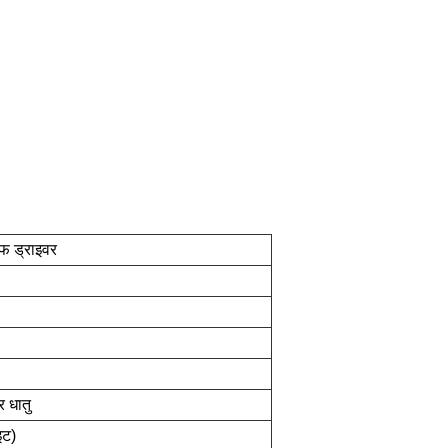
्फ ड्राइवर
र धातु
इट)