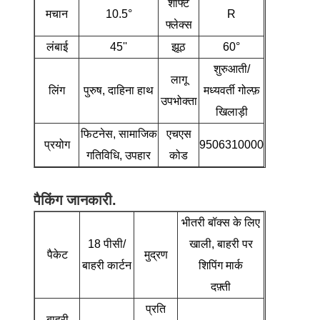
शाफ्ट
मचान
10.5°
R
फ्लेक्स
लंबाई
45''
झूठ
60°
शुरुआती/
लागू
लिंग
पुरुष, दाहिना हाथ
मध्यवर्ती गोल्फ़
उपभोक्ता
खिलाड़ी
फिटनेस, सामाजिक
एचएस
प्रयोग
9506310000
गतिविधि, उपहार
कोड
पैकिंग जानकारी.
भीतरी बॉक्स के लिए
18 पीसी/
खाली, बाहरी पर
पैकेट
मुद्रण
बाहरी कार्टन
शिपिंग मार्क
दफ़्ती
प्रति
बाहरी