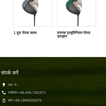
1 वुड गोल्फ क्लब
वयस्क एल्यूमिनियम गोल्फ
ड्राइवर
संपर्क करें
पता: नं।
टेलीफोन:
+86-596-7361872
फ़ोन:
+86-19959282676