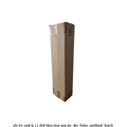
हॉट टैग: पुरुषों के 11 पीसी पैकेज गोल्फ क्लब सेट, चीन, निर्माता, आपूर्तिकर्ता, फैक्टरी,