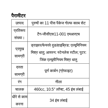
पैरामीटर
उत्पाद
पुरुषों का 11 पीस पैकेज गोल्फ क्लब सेट
प्रतिरूप
टैग-जीसीएस11-001 एमआरएच
संख्या।
ड्राइवर/फेयरवे वुड/हाइब्रिड: एल्यूमिनियम
प्रमुख
मिश्र धातु; आयरन: स्टेनलेस स्टील; पुटर:
सामग्री
जिंक एल्यूमीनियम मिश्र धातु
दस्ता
पूर्ण कार्बन (ग्रेफाइट)
सामग्री
रंग
नीला
चालक
460cc, 10.5° लॉफ्ट, 45 इंच लंबाई
धीरे से काम
34 इंच लंबाई
करना