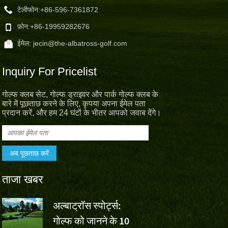
टेलीफोन:
+86-596-7361872
फ़ोन:
+86-19959282676
ईमेल:
jecin@the-albatross-golf.com
Inquiry For Pricelist
गोल्फ क्लब सेट, गोल्फ ड्राइवर और पार्क गोल्फ क्लब के
बारे में पूछताछ करने के लिए, कृपया अपना ईमेल पता
प्रदान करें, और हम 24 घंटों के भीतर आपको जवाब देंगे।
ताजा खबर
अल्बाट्रॉस स्पोर्ट्स:
वॉल्वो चाइना 
गोल्फ को जानने के 10
वू एशुन की ज
,