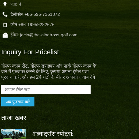
पता: नं।
टेलीफोन:
+86-596-7361872
फ़ोन:
+86-19959282676
ईमेल:
jecin@the-albatross-golf.com
Inquiry For Pricelist
गोल्फ क्लब सेट, गोल्फ ड्राइवर और पार्क गोल्फ क्लब के
बारे में पूछताछ करने के लिए, कृपया अपना ईमेल पता
प्रदान करें, और हम 24 घंटों के भीतर आपको जवाब देंगे।
ताजा खबर
अल्बाट्रॉस स्पोर्ट्स:
वॉल्वो चाइना 