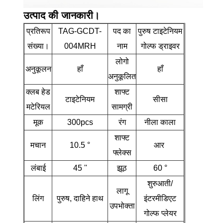
उत्पाद की जानकारी।
प्रतिरूप
TAG-GCDT-
पद का
पुरुष टाइटेनियम
संख्या।
004MRH
नाम
गोल्फ ड्राइवर
लोगो
अनुकूलन
हाँ
हाँ
अनुकूलित
क्लब हेड
शाफ्ट
टाइटेनियम
सीसा
मटेरियल
सामग्री
मूक
300pcs
रंग
नीला काला
शाफ्ट
मचान
10.5 °
आर
फ्लेक्स
लंबाई
45 ''
झूठ
60 °
शुरुआती/
लागू
लिंग
पुरुष, दाहिने हाथ
इंटरमीडिएट
उपभोक्ता
गोल्फ प्लेयर