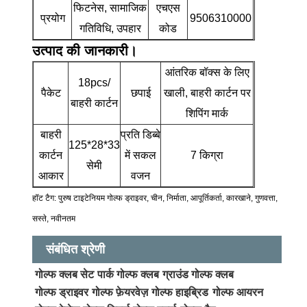
फिटनेस, सामाजिक
एचएस
प्रयोग
9506310000
गतिविधि, उपहार
कोड
उत्पाद की जानकारी।
आंतरिक बॉक्स के लिए
18pcs/
पैकेट
छपाई
खाली, बाहरी कार्टन पर
बाहरी कार्टन
शिपिंग मार्क
बाहरी
प्रति डिब्बे
125*28*33
कार्टन
में सकल
7 किग्रा
सेमी
आकार
वजन
हॉट टैग: पुरुष टाइटेनियम गोल्फ ड्राइवर, चीन, निर्माता, आपूर्तिकर्ता, कारखाने, गुणवत्ता,
सस्ते, नवीनतम
संबंधित श्रेणी
गोल्फ क्लब सेट
पार्क गोल्फ क्लब
ग्राउंड गोल्फ क्लब
गोल्फ ड्राइवर
गोल्फ फ़ेयरवेज़
गोल्फ हाइब्रिड
गोल्फ आयरन