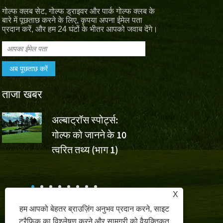
गोल्फ क्लब सेट, गोल्फ ड्राइवर और पार्क गोल्फ क्लब के
बारे में पूछताछ करने के लिए, कृपया अपना ईमेल पता
प्रदान करें, और हम 24 घंटों के भीतर आपको जवाब देंगे।
ताजा खबर
अल्बाट्रॉस स्पोर्ट्स:
वॉल्वो चाइना 
गोल्फ को जानने के 10
वू एशुन की ज
,
त्वरित तथ्य (भाग 1)
लिए अल्बाट्रॉस स्पोर्ट्स चीय
क
X
हम आपको बेहतर ब्राउज़िंग अनुभव प्रदान करने, साइट
ट्रैफ़िक का विश्लेषण करने और सामग्री को वैयक्तिकृत