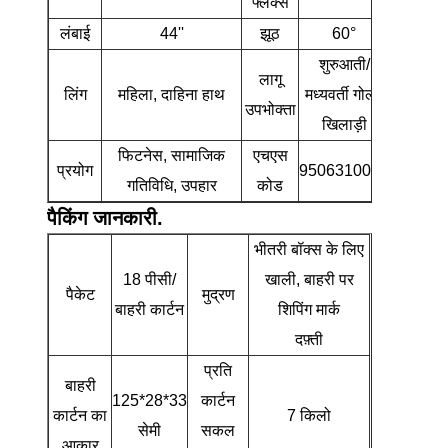
फ्लेक्स
लंबाई
44''
झूठ
60°
शुरुआती/
लागू
लिंग
महिला, दाहिना हाथ
मध्यवर्ती गोल्फ़
उपभोक्ता
खिलाड़ी
फिटनेस, सामाजिक
एचएस
प्रयोग
9506310000
गतिविधि, उपहार
कोड
पैकिंग जानकारी.
भीतरी बॉक्स के लिए
18 पीसी/
खाली, बाहरी पर
पैकेट
मुद्रण
बाहरी कार्टन
शिपिंग मार्क
दफ़्ती
प्रति
बाहरी
125*28*33
कार्टन
कार्टन का
7 किलो
सेमी
सकल
आकार