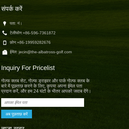
संपर्क करें
पता: नं।
टेलीफोन:
+86-596-7361872
फ़ोन:
+86-19959282676
ईमेल:
jecin@the-albatross-golf.com
Inquiry For Pricelist
गोल्फ क्लब सेट, गोल्फ ड्राइवर और पार्क गोल्फ क्लब के
बारे में पूछताछ करने के लिए, कृपया अपना ईमेल पता
प्रदान करें, और हम 24 घंटों के भीतर आपको जवाब देंगे।
ताजा खबर