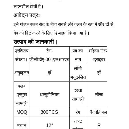
सहनशील होती है।
आवेदन पत्र:
इसे गोल्फ़ क्लब सेट के बीच सबसे लंबे क्लब के रूप में और टी से
गेंद को हिट करने के लिए डिज़ाइन किया गया है।
उत्पाद की जानकारी।
प्रतिरूप
टैग-
पद का
महिला गोल्फ
संख्या।
जीसीडीए-001एलआरएच
नाम
ड्राइवर
लोगो
अनुकूलन
हाँ
हाँ
अनुकूलित
क्लब
दस्ता
प्रमुख
अल्युमीनियम
सीसा
सामग्री
सामग्री
MOQ
300PCS
रंग
बैंगनी/काला
शाफ्ट
मचान
12°
R