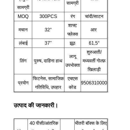
सामग्री
सामग्री
MOQ
300PCS
रंग
चांदी/साटन
शाफ्ट
मचान
32°
आर
फ्लेक्स
लंबाई
37''
झूठ
61.5°
शुरुआती/
लागू
लिंग
पुरुष, दाहिना हाथ
मध्यवर्ती गोल्फ़
उपभोक्ता
खिलाड़ी
फिटनेस, सामाजिक
एचएस
प्रयोग
9506310000
गतिविधि, उपहार
कोड
उत्पाद की जानकारी।
40 पीसी/आंतरिक
भीतरी बॉक्स के लिए