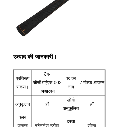
उत्पाद की जानकारी।
टैग-
प्रतिरूप
पद का
जीसीआईएस-003
7 गोल्फ आयरन
संख्या।
नाम
एमआरएच
लोगो
अनुकूलन
हाँ
हाँ
अनुकूलित
क्लब
दस्ता
प्रमुख
स्टेनलेस स्टील
सीसा