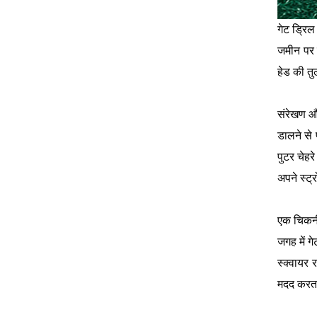
गेट ड्रि
जमीन पर ए
हेड की तुल
संरेखण औ
डालने से 
पुटर चेह
अपने स्ट्
एक चिकनी
जगह में ग
स्क्वायर 
मदद करता