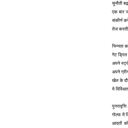
चुनौती बढ़
एक बार ज
संकीर्ण 
तेज करती
भिन्नता क
गेट ड्रिल
अपने स्ट
अपने ग्री
खेल के द
ये विविधत
पुनरावृत्त
गोल्फ में
आदतों को